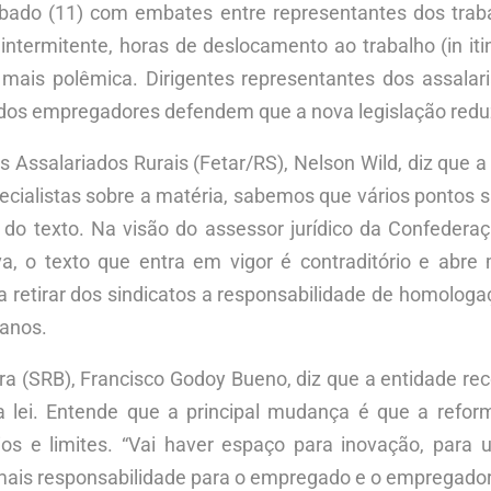
sábado (11) com embates entre representantes dos trab
ntermitente, horas de deslocamento ao trabalho (in it
mais polêmica. Dirigentes representantes dos assala
 dos empregadores defendem que a nova legislação reduz
Assalariados Rurais (Fetar/RS), Nelson Wild, diz que a 
cialistas sobre a matéria, sabemos que vários pontos são 
do texto. Na visão do assessor jurídico da Confedera
lva, o texto que entra em vigor é contraditório e ab
rma retirar dos sindicatos a responsabilidade de homolog
danos.
eira (SRB), Francisco Godoy Bueno, diz que a entidade 
ei. Entende que a principal mudança é que a reforma t
érios e limites. “Vai haver espaço para inovação, pa
mais responsabilidade para o empregado e o empregador”