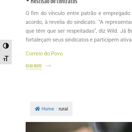
• Rescisão de contratos
O fim do vínculo entre patrão e empregado
acordo, à revelia do sindicato. “A represen
que têm que ser respeitadas”, diz Wild. Já 
fortaleçam seus sindicatos e participem ativa
ALTERNAR ALTO CONTRASTE
Correio do Povo
ALTERNAR TAMANHO DA FONTE
READ MORE
Home
/
rural