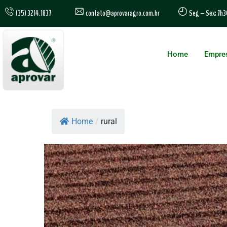
contato@aprovaragro.com.br
(35) 3214.1837
Seg – Sex: 7h3
Home
Empre
Home
/
rural