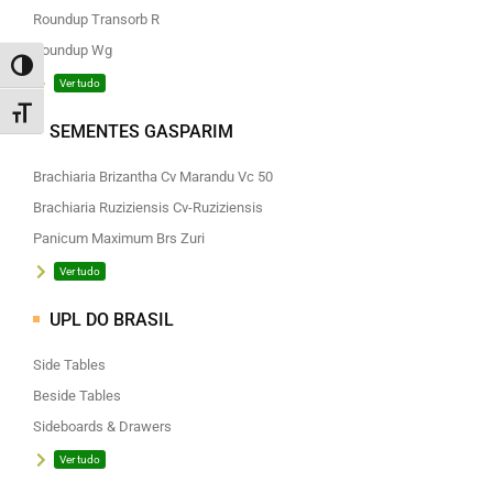
Roundup Transorb R
Roundup Wg
ALTERNAR ALTO CONTRASTE
Ver tudo
ALTERNAR TAMANHO DA FONTE
SEMENTES GASPARIM
Brachiaria Brizantha Cv Marandu Vc 50
Brachiaria Ruziziensis Cv-Ruziziensis
Panicum Maximum Brs Zuri
Ver tudo
UPL DO BRASIL
Side Tables
Beside Tables
Sideboards & Drawers
Ver tudo