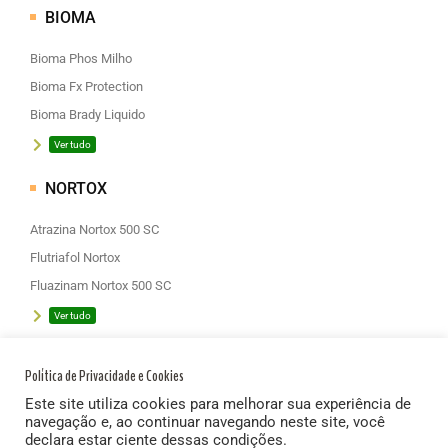
BIOMA
Bioma Phos Milho
Bioma Fx Protection
Bioma Brady Liquido
Ver tudo
NORTOX
Atrazina Nortox 500 SC
Flutriafol Nortox
Fluazinam Nortox 500 SC
Ver tudo
SINON DO BRASIL
Política de Privacidade e Cookies
Gauss
Este site utiliza cookies para melhorar sua experiência de
navegação e, ao continuar navegando neste site, você
Rapel
declara estar ciente dessas condições.