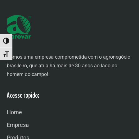
ALTERNAR ALTO CONTRASTE
ALTERNAR TAMANHO DA FONTE
Somos uma empresa comprometida com o agronegócio
brasileiro, que atua há mais de 30 anos ao lado do
homem do campo!
Acesso rápido:
Home
Empresa
Produtos