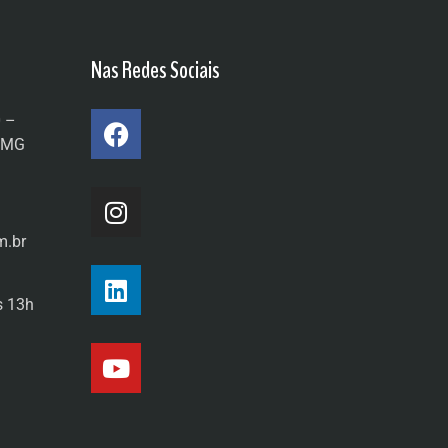
Nas Redes Sociais
0 –
a/MG
m.br
s 13h