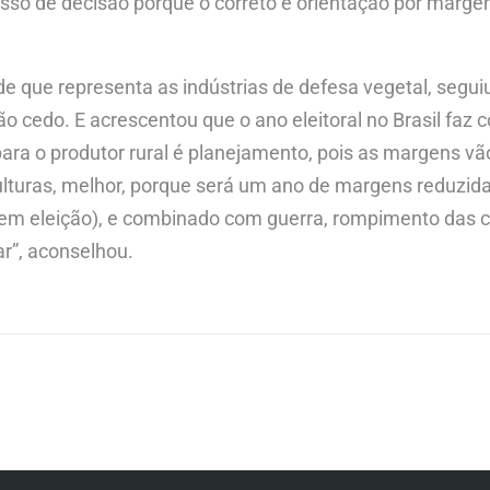
esso de decisão porque o correto é orientação por margem
dade que representa as indústrias de defesa vegetal, seg
o cedo. E acrescentou que o ano eleitoral no Brasil faz
para o produtor rural é planejamento, pois as margens vã
culturas, melhor, porque será um ano de margens reduzidas
m eleição), e combinado com guerra, rompimento das ca
ar”, aconselhou.