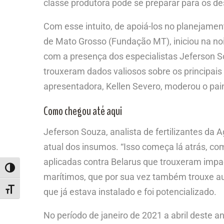
classe produtora pode se preparar para os de
Com esse intuito, de apoiá-los no planejamen
de Mato Grosso (Fundação MT), iniciou na noi
com a presença dos especialistas Jeferson So
trouxeram dados valiosos sobre os principais 
apresentadora, Kellen Severo, moderou o pain
Como chegou até aqui
Jeferson Souza, analista de fertilizantes da A
atual dos insumos. “Isso começa lá atrás, c
aplicadas contra Belarus que trouxeram impac
ALTERNAR ALTO CONTRASTE
marítimos, que por sua vez também trouxe aume
ALTERNAR TAMANHO DA FONTE
que já estava instalado e foi potencializado.
No período de janeiro de 2021 a abril deste a