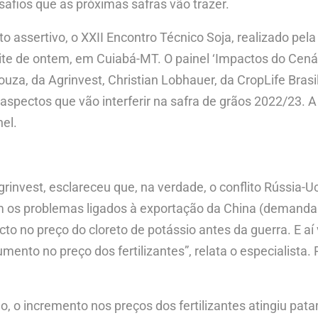
safios que as próximas safras vão trazer.
to assertivo, o XXII Encontro Técnico Soja, realizado p
te de ontem, em Cuiabá-MT. O painel ‘Impactos do Cenári
uza, da Agrinvest, Christian Lobhauer, da CropLife Brasi
aspectos que vão interferir na safra de grãos 2022/23. A 
el.
grinvest, esclareceu que, na verdade, o conflito Rússia-Uc
om os problemas ligados à exportação da China (demanda
to no preço do cloreto de potássio antes da guerra. E a
nto no preço dos fertilizantes”, relata o especialista. 
no, o incremento nos preços dos fertilizantes atingiu p