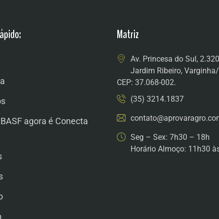
ápido:
Matriz
Av. Princesa do Sul, 2.32
Jardim Ribeiro, Varginh
a
CEP: 37.068-002.
(35) 3214.1837
os
contato@aprovaragro.co
 BASF agora é Conecta
Seg – Sex: 7h30 – 18h
Horário Almoço: 11h30 à
s
s
o
o