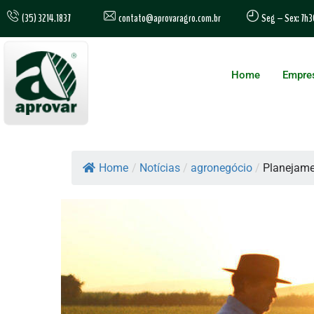
contato@aprovaragro.com.br
(35) 3214.1837
Seg – Sex: 7h3
Home
Empre
Home
/
Notícias
/
agronegócio
/
Planejamen