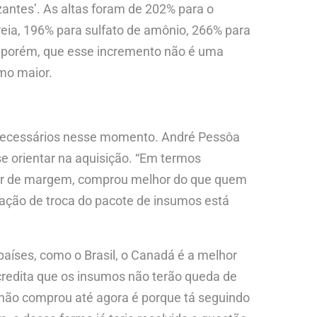
zantes’. As altas foram de 202% para o
reia, 196% para sulfato de amônio, 266% para
a, porém, que esse incremento não é uma
smo maior.
 necessários nesse momento. André Pessôa
e orientar na aquisição. “Em termos
ador de margem, comprou melhor do que quem
lação de troca do pacote de insumos está
países, como o Brasil, o Canadá é a melhor
redita que os insumos não terão queda de
e não comprou até agora é porque tá seguindo