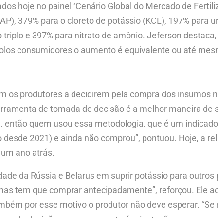
dos hoje no painel ‘Cenário Global do Mercado de Fertili
AP), 379% para o cloreto de potássio (KCL), 197% para u
o triplo e 397% para nitrato de amônio. Jeferson destac
s polos consumidores o aumento é equivalente ou até me
ram os produtores a decidirem pela compra dos insumos
erramenta de tomada de decisão é a melhor maneira de s
ável, então quem usou essa metodologia, que é um indic
o desde 2021) e ainda não comprou”, pontuou. Hoje, a re
 um ano atrás.
ade da Rússia e Belarus em suprir potássio para outros 
mas tem que comprar antecipadamente”, reforçou. Ele ac
também por esse motivo o produtor não deve esperar. “S