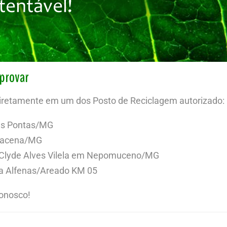
Aprovar
diretamente em um dos Posto de Reciclagem autorizado:
rês Pontas/MG
rbacena/MG
ial Clyde Alves Vilela em Nepomuceno/MG
ia Alfenas/Areado KM 05
onosco!