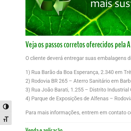
Veja os passos corretos oferecidos pela 
O cliente deverá entregar suas embalagens 
1) Rua Barão da Boa Esperança, 2.340 em T
2) Rodovia BR 265 – Aterro Sanitário em Ba
3) Rua João Barati, 1.255 – Distrito Industr
4) Parque de Exposições de Alfenas – Rodov
ALTERNAR ALTO CONTRASTE
Para mais informações, entrem em contato c
ALTERNAR TAMANHO DA FONTE
Venda e aplicação