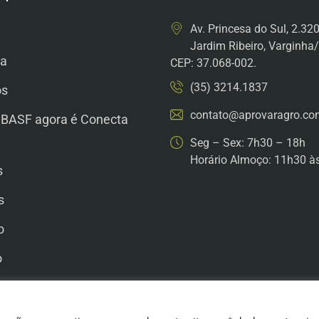
Av. Princesa do Sul, 2.32
Jardim Ribeiro, Varginh
a
CEP: 37.068-002.
(35) 3214.1837
os
contato@aprovaragro.co
 BASF agora é Conecta
Seg – Sex: 7h30 – 18h
Horário Almoço: 11h30 à
s
s
o
o
he Conosco