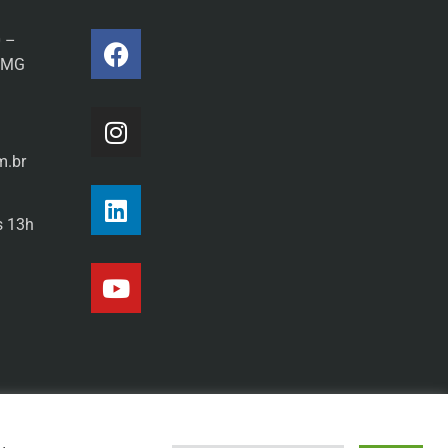
0 –
a/MG
m.br
s 13h