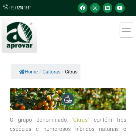
(35) 3214.1837
Home
/
Culturas
/
Citrus
O grupo denominado
“Citrus”
contém três
espécies e numerosos híbridos naturais e