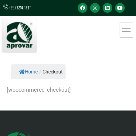
(35) 3214.1837
Home
/
Checkout
[woocommerce_checkout]