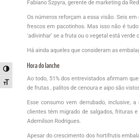
Fabiano Szpyra, gerente de marketing da Re
Os números reforçam a essa visão. Seis em 
frescos em pacotinhos. Mas isso não é tud
‘adivinhar’ se a fruta ou o vegetal está verde 
Há ainda aqueles que consideram as embalag
Hora do lanche
ALTERNAR ALTO CONTRASTE
Ao todo, 51% dos entrevistados afirmam que
ALTERNAR TAMANHO DA FONTE
de frutas , palitos de cenoura e aipo são vis
Esse consumo vem derrubado, inclusive, a 
clientes têm migrado de salgados, frituras e
Ademilson Rodrigues.
Apesar do crescimento dos hortifrutis embal