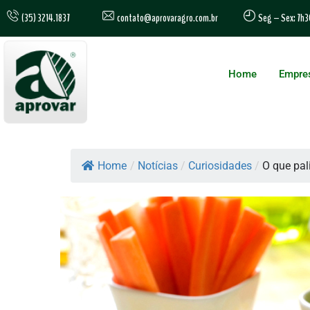
contato@aprovaragro.com.br
(35) 3214.1837
Seg – Sex: 7h3
Home
Empre
Home
/
Notícias
/
Curiosidades
/
O que pal