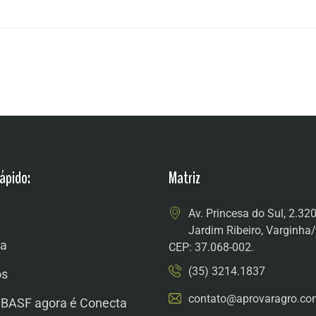
ápido:
Matriz
Av. Princesa do Sul, 2.32
Jardim Ribeiro, Varginh
a
CEP: 37.068-002.
(35) 3214.1837
os
contato@aprovaragro.co
 BASF agora é Conecta