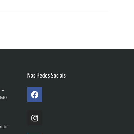
Nas Redes Sociais
0 –
a/MG
m.br