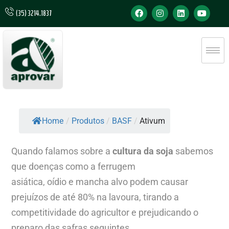
(35) 3214.1837
Home
/
Produtos
/
BASF
/
Ativum
Quando falamos sobre a
cultura da soja
sabemos
que doenças como a ferrugem
asiática, oídio e mancha alvo podem causar
prejuízos de até 80% na lavoura, tirando a
competitividade do agricultor e prejudicando o
preparo das safras seguintes.