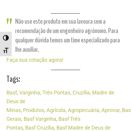
Não use este produto em sua lavoura sem a
recomendação de um engenheiro agrônomo. Para
qualquer dúvida temos um time especializado para
ALTERNAR ALTO CONTRASTE
lhe auxiliar.
ALTERNAR TAMANHO DA FONTE
Faça sua cotação agora!
Tags:
Basf
,
Varginha
,
Três Pontas
,
Cruzília
,
Madre de
Deus de
Minas
,
Produtos
,
Agrícola
,
Agropecuária
,
Aprovar
,
Bas
Gerais
,
Basf Varginha
,
Basf Três
Pontas
,
Basf Cruzília
,
Basf Madre de Deus de