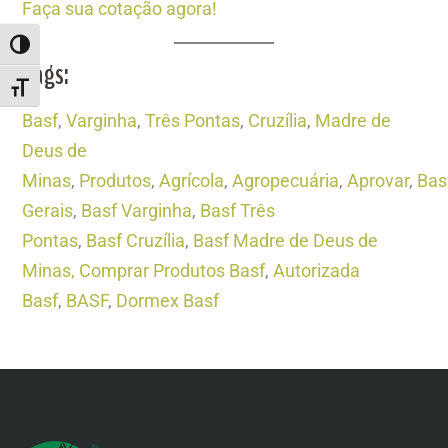
Faça sua cotação agora!
ALTERNAR ALTO CONTRASTE
Tags:
ALTERNAR TAMANHO DA FONTE
Basf
,
Varginha
,
Três Pontas
,
Cruzília
,
Madre de
Deus de
Minas
,
Produtos
,
Agrícola
,
Agropecuária
,
Aprovar
,
Bas
Gerais
,
Basf Varginha
,
Basf Três
Pontas
,
Basf Cruzília
,
Basf Madre de Deus de
Minas,
Comprar Produtos Basf
,
Autorizada
Basf
,
BASF
,
Dormex Basf