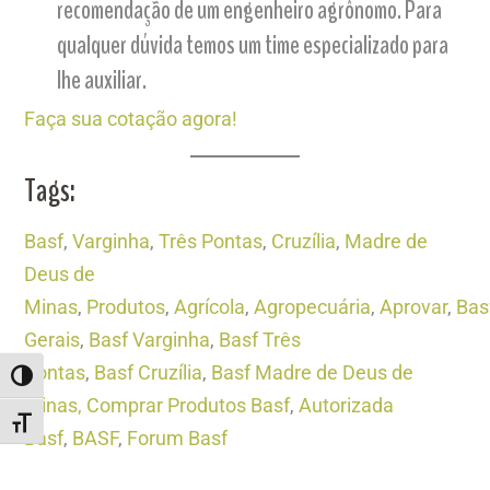
recomendação de um engenheiro agrônomo. Para
qualquer dúvida temos um time especializado para
lhe auxiliar.
Faça sua cotação agora!
Tags:
Basf
,
Varginha
,
Três Pontas
,
Cruzília
,
Madre de
Deus de
Minas
,
Produtos
,
Agrícola
,
Agropecuária
,
Aprovar
,
Bas
Gerais
,
Basf Varginha
,
Basf Três
Pontas
,
Basf Cruzília
,
Basf Madre de Deus de
ALTERNAR ALTO CONTRASTE
Minas,
Comprar Produtos Basf
,
Autorizada
ALTERNAR TAMANHO DA FONTE
Basf
,
BASF
,
Forum Basf