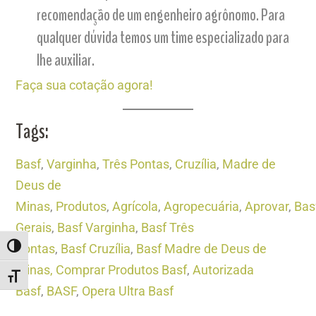
recomendação de um engenheiro agrônomo. Para
qualquer dúvida temos um time especializado para
lhe auxiliar.
Faça sua cotação agora!
Tags:
Basf
,
Varginha
,
Três Pontas
,
Cruzília
,
Madre de
Deus de
Minas
,
Produtos
,
Agrícola
,
Agropecuária
,
Aprovar
,
Bas
Gerais
,
Basf Varginha
,
Basf Três
Pontas
,
Basf Cruzília
,
Basf Madre de Deus de
ALTERNAR ALTO CONTRASTE
Minas,
Comprar Produtos Basf
,
Autorizada
ALTERNAR TAMANHO DA FONTE
Basf
,
BASF
,
Opera Ultra Basf