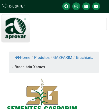
(35) 3214.1837
Home
/
Produtos
/
GASPARIM
/
Brachiária
/
Brachiária Xaraes