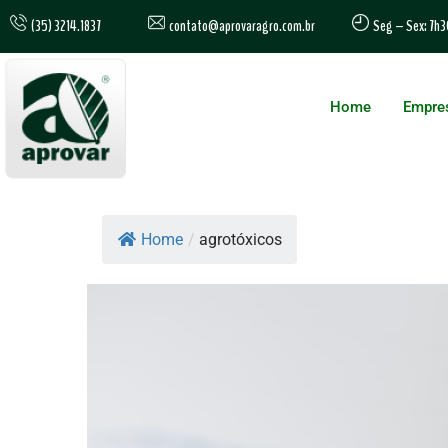
contato@aprovaragro.com.br
(35) 3214.1837
Seg – Sex: 7h3
Home
Empre
Home
/
agrotóxicos