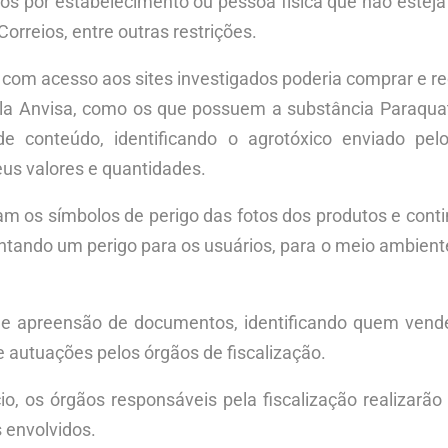
tos por estabelecimento ou pessoa física que não esteja
orreios, entre outras restrições.
m acesso aos sites investigados poderia comprar e rece
la Anvisa, como os que possuem a substância Paraquat. 
de conteúdo, identificando o agrotóxico enviado pel
seus valores e quantidades.
ram os símbolos de perigo das fotos dos produtos e cont
ando um perigo para os usuários, para o meio ambiente
 e apreensão de documentos, identificando quem ven
 autuações pelos órgãos de fiscalização.
 os órgãos responsáveis pela fiscalização realizarão d
 envolvidos.