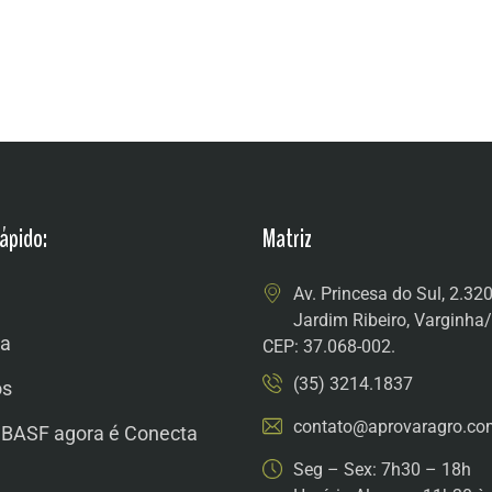
ápido:
Matriz
Av. Princesa do Sul, 2.32
Jardim Ribeiro, Varginh
a
CEP: 37.068-002.
(35) 3214.1837
os
contato@aprovaragro.co
 BASF agora é Conecta
Seg – Sex: 7h30 – 18h