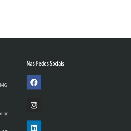
Nas Redes Sociais
0 –
a/MG
m.br