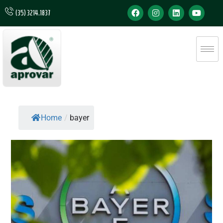
(35) 3214.1837
Home
/
bayer