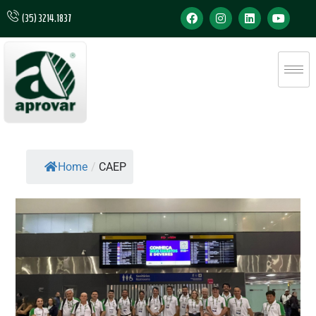
(35) 3214.1837
Home
/
CAEP