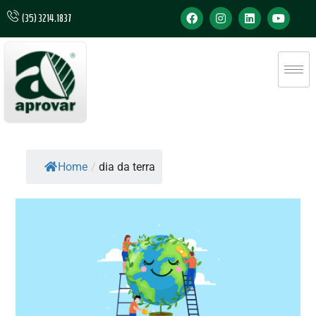
(35) 3214.1837
Home
/
dia da terra