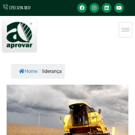
(35) 3214.1837
Home
/
liderança