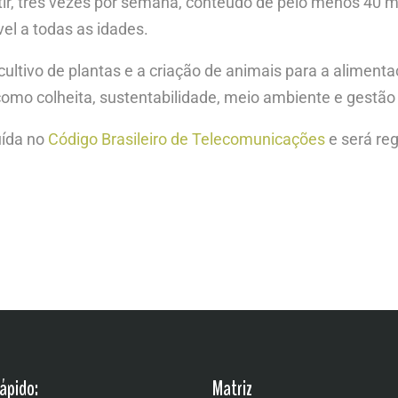
ir, três vezes por semana, conteúdo de pelo menos 40 min
el a todas as idades.
 cultivo de plantas e a criação de animais para a alime
o colheita, sustentabilidade, meio ambiente e gestão 
luída no
Código Brasileiro de Telecomunicações
e será re
ápido:
Matriz