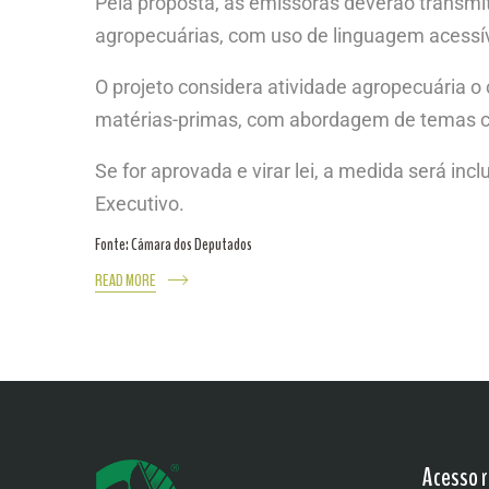
Pela proposta, as emissoras deverão transmit
agropecuárias, com uso de linguagem acessív
O projeto considera atividade agropecuária o
matérias-primas, com abordagem de temas com
Se for aprovada e virar lei, a medida será inc
Executivo.
Fonte: Câmara dos Deputados
READ MORE
Acesso r