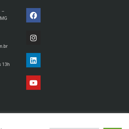
0 –
a/MG
m.br
s 13h