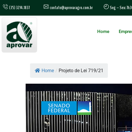
contato@aprovaragro.com.br
(35) 3214.1837
Seg – Sex: 7h3
Home
Empre
Home
/
Projeto de Lei 719/21