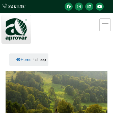
(35) 3214.1837
Home
/
sheep