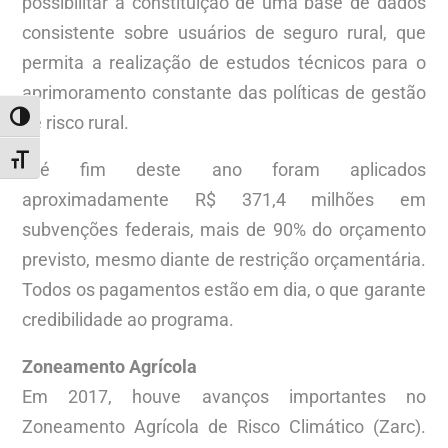
possibilitar a constituição de uma base de dados
consistente sobre usuários de seguro rural, que
permita a realização de estudos técnicos para o
aprimoramento constante das políticas de gestão
ALTERNAR ALTO CONTRASTE
de risco rural.
ALTERNAR TAMANHO DA FONTE
Até fim deste ano foram aplicados
aproximadamente R$ 371,4 milhões em
subvenções federais, mais de 90% do orçamento
previsto, mesmo diante de restrição orçamentária.
Todos os pagamentos estão em dia, o que garante
credibilidade ao programa.
Zoneamento Agrícola
Em 2017, houve avanços importantes no
Zoneamento Agrícola de Risco Climático (Zarc).