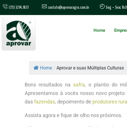
contato@aprovaragro.com.br
(35) 3214.1837
Seg – Sex: 7h3
Home
Empre
Home
/
Aprovar e suas Múltiplas Culturas
Bons resultados na
safra
, o plantio do m
Apresentamos à vocês nosso novo projeto: 
das
fazendas
, depoimento de
produtores
rura
Assista agora e fique de olho nos próximos.