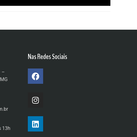
Nas Redes Sociais
0 –
a/MG
m.br
s 13h