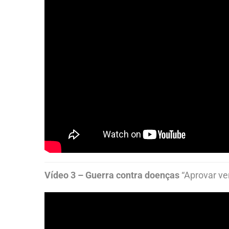
Vídeo 3 – Guerra contra doenças
“Aprovar v