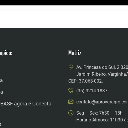
ápido:
Matriz
Av. Princesa do Sul, 2.32
Jardim Ribeiro, Varginh
a
CEP: 37.068-002.
(35) 3214.1837
os
contato@aprovaragro.co
 BASF agora é Conecta
Seg – Sex: 7h30 – 18h
Horário Almoço: 11h30 à
s