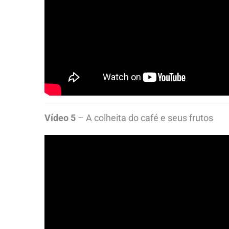
Vídeo 5
– A colheita do café e seus frutos