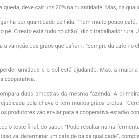
 queda, deve cair uns 20% na quantidade. Mas, na qualida
ganha por quantidade colhida. “Tem muito pouco café. 
o pé. O resto está tudo no chão”, diz o trabalhador rural 
a a varrição dos grãos que caíram. “Sempre dá café no ch
a perder umidade e o sol está ajudando. Mas, a maiori
a cooperativa.
 compara duas amostras da mesma fazenda. A primeira,
rejudicada pela chuva e tem muitos grãos pretos. “Cer
s produtores vão enviar para a cooperativa estarão com
ece o teste final, do sabor. “Pode resultar numa fermen
Isso vai determinar um café de baixa qualidade”, comple