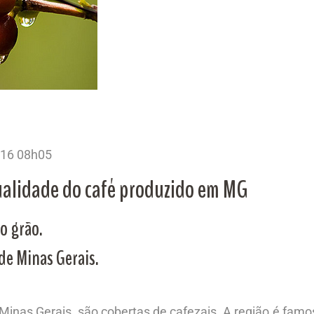
16 08h05
ualidade do café produzido em MG
do grão.
de Minas Gerais.
inas Gerais, são cobertas de cafezais. A região é famos