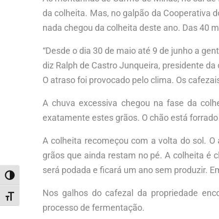
da colheita. Mas, no galpão da Cooperativa d
nada chegou da colheita deste ano. Das 40 m
“Desde o dia 30 de maio até 9 de junho a gent
diz Ralph de Castro Junqueira, presidente da 
O atraso foi provocado pelo clima. Os cafeza
A chuva excessiva chegou na fase da colhe
exatamente estes grãos. O chão está forrad
A colheita recomeçou com a volta do sol. O a
grãos que ainda restam no pé. A colheita é c
será podada e ficará um ano sem produzir. Em
ALTERNAR ALTO CONTRASTE
Nos galhos do cafezal da propriedade enc
ALTERNAR TAMANHO DA FONTE
processo de fermentação.