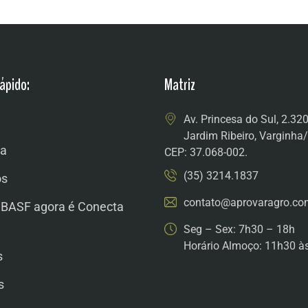
ápido:
Matriz
Av. Princesa do Sul, 2.32
Jardim Ribeiro, Varginh
a
CEP: 37.068-002.
(35) 3214.1837
os
contato@aprovaragro.co
 BASF agora é Conecta
Seg – Sex: 7h30 – 18h
Horário Almoço: 11h30 à
s
s