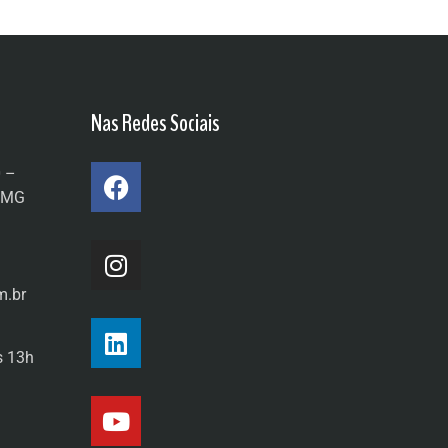
Nas Redes Sociais
0 –
a/MG
m.br
s 13h