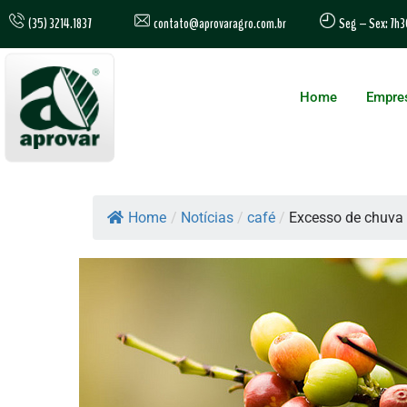
contato@aprovaragro.com.br
(35) 3214.1837
Seg – Sex: 7h3
Home
Empre
Home
/
Notícias
/
café
/
Excesso de chuva