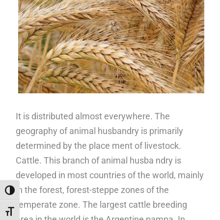
It is distributed almost everywhere. The
geography of animal husbandry is primarily
determined by the place ment of livestock.
Cattle. This branch of animal husba ndry is
developed in most countries of the world, mainly
in the forest, forest-steppe zones of the
ALTERNAR ALTO CONTRASTE
temperate zone. The largest cattle breeding
ALTERNAR TAMANHO DA FONTE
area in the world is the Argentine pampa. In