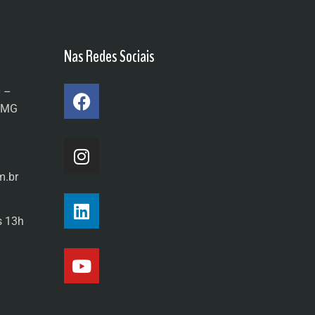
Nas Redes Sociais
0 –
a/MG
m.br
s 13h