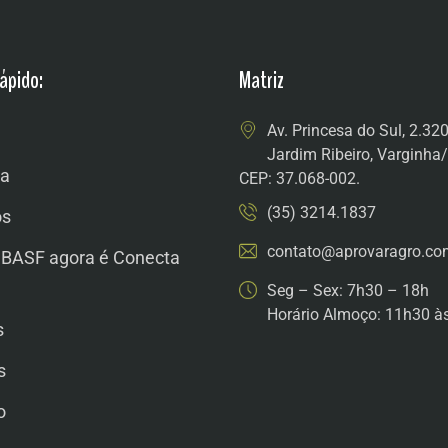
ápido:
Matriz
Av. Princesa do Sul, 2.32
Jardim Ribeiro, Varginh
a
CEP: 37.068-002.
(35) 3214.1837
os
contato@aprovaragro.co
 BASF agora é Conecta
Seg – Sex: 7h30 – 18h
Horário Almoço: 11h30 à
s
s
o