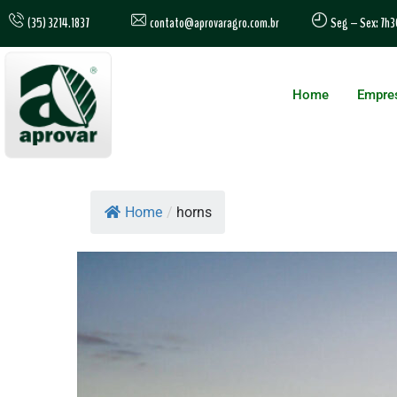
contato@aprovaragro.com.br
(35) 3214.1837
Seg – Sex: 7h3
Home
Empre
Home
/
horns