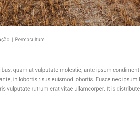
ação
Permaculture
 dapibus, quam at vulputate molestie, ante ipsum condime
nte, in lobortis risus euismod lobortis. Fusce nec ipsum l
is vulputate rutrum erat vitae ullamcorper. It is distribut