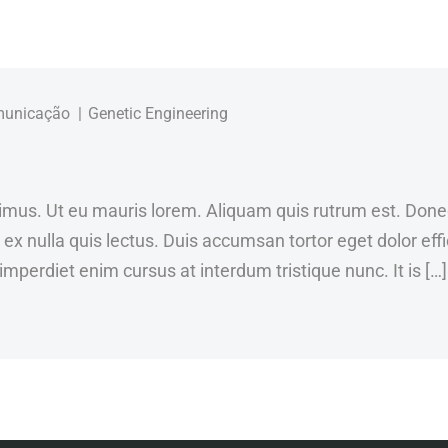
municação
Genetic Engineering
mus. Ut eu mauris lorem. Aliquam quis rutrum est. Donec 
x nulla quis lectus. Duis accumsan tortor eget dolor eff
 imperdiet enim cursus at interdum tristique nunc. It is […]