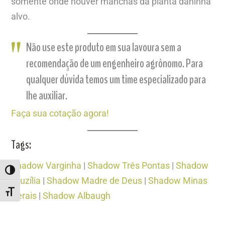
somente onde houver manchas da planta daninha
alvo.
Não use este produto em sua lavoura sem a
recomendação de um engenheiro agrônomo. Para
qualquer dúvida temos um time especializado para
lhe auxiliar.
Faça sua cotação agora!
Tags:
Shadow Varginha
|
Shadow Três Pontas
|
Shadow
ALTERNAR ALTO CONTRASTE
Cruzília
|
Shadow Madre de Deus
|
Shadow Minas
ALTERNAR TAMANHO DA FONTE
Gerais
|
Shadow Albaugh