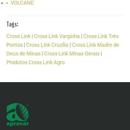
VOLCANE
Tags:
Cross Link
|
Cross Link Varginha
|
Cross Link Três
Pontas
|
Cross Link Cruzília
|
Cross Link Madre de
Deus de Minas
|
Cross Link Minas Gerais
|
Produtos Cross Link Agro