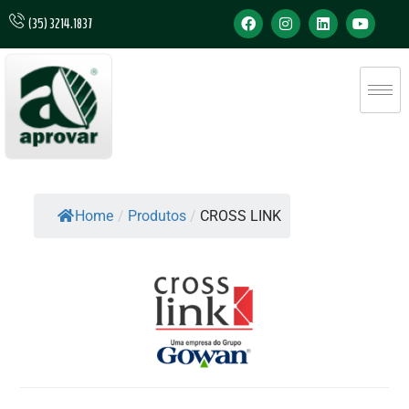
(35) 3214.1837
Home
/
Produtos
/
CROSS LINK