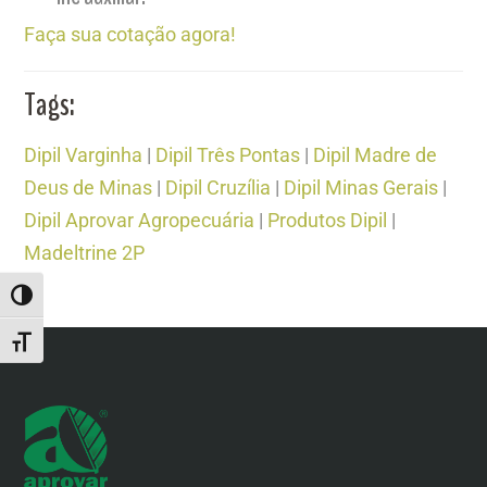
Faça sua cotação agora!
Tags:
Dipil Varginha
|
Dipil Três Pontas
|
Dipil Madre de
Deus de Minas
|
Dipil Cruzília
|
Dipil Minas Gerais
|
Dipil Aprovar Agropecuária
|
Produtos Dipil
|
Madeltrine 2P
ALTERNAR ALTO CONTRASTE
ALTERNAR TAMANHO DA FONTE