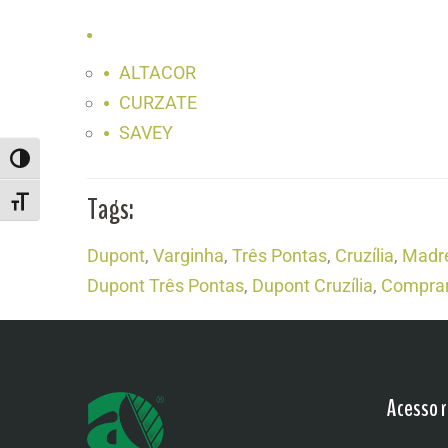
ALTACOR
CURZATE
SAVEY
ALTERNAR ALTO CONTRASTE
Tags:
ALTERNAR TAMANHO DA FONTE
Dupont
,
Varginha
,
Três Pontas
,
Cruzília
,
Madre
Dupont Três Pontas
,
Dupont Cruzília
,
Comprar
Acesso r