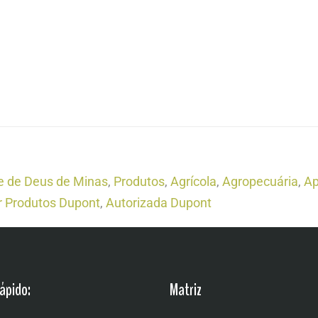
 de Deus de Minas
,
Produtos
,
Agrícola
,
Agropecuária
,
Ap
 Produtos Dupont
,
Autorizada Dupont
ápido:
Matriz