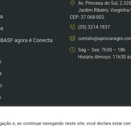
Av. Princesa do Sul, 2.32
Jardim Ribeiro, Varginh
a
CEP: 37.068-002.
(35) 3214.1837
os
contato@aprovaragro.co
 BASF agora é Conecta
Seg – Sex: 7h30 – 18h
Horário Almoço: 11h30 à
s
s
o
o
he Conosco
gação e, ao continuar navegando neste site, você declara estar cie