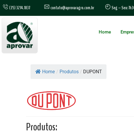
contato@aprovaragro.com.br
(35) 3214.1837
Seg – Sex: 7h3
Home
Empre
Home
/
Produtos
/
DUPONT
Produtos: