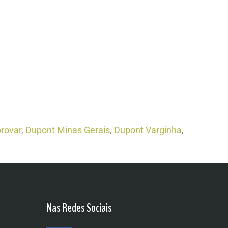
rovar
,
Dupont Minas Gerais
,
Dupont Varginha
,
Nas Redes Sociais