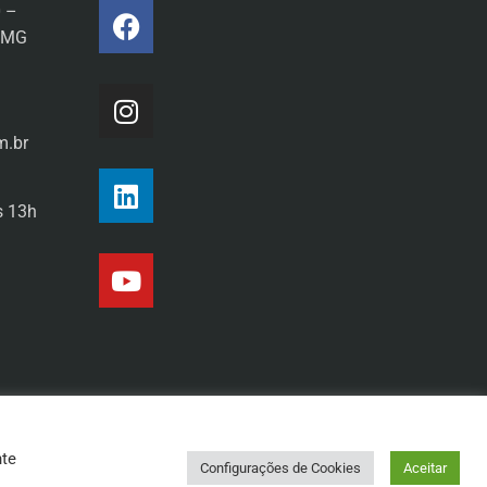
0 –
a/MG
m.br
s 13h
nte
Configurações de Cookies
Aceitar