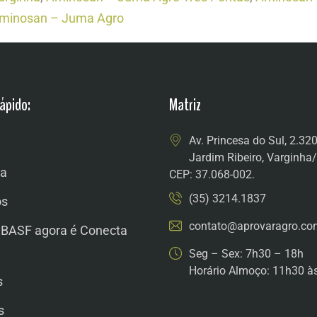
Aminosan – Juma Agro
ápido:
Matriz
Av. Princesa do Sul, 2.32
Jardim Ribeiro, Varginh
a
CEP: 37.068-002.
(35) 3214.1837
os
contato@aprovaragro.co
 BASF agora é Conecta
Seg – Sex: 7h30 – 18h
Horário Almoço: 11h30 à
s
s