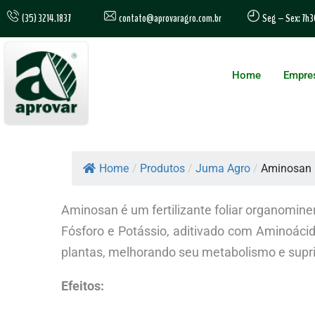
contato@aprovaragro.com.br
(35) 3214.1837
Seg – Sex: 7h3
Home
Empre
Home
/
Produtos
/
Juma Agro
/
Aminosan
Aminosan é um fertilizante foliar organominer
Fósforo e Potássio, aditivado com Aminoácid
plantas, melhorando seu metabolismo e supri
Efeitos: