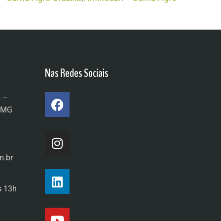
Nas Redes Sociais
0 –
a/MG
m.br
s 13h