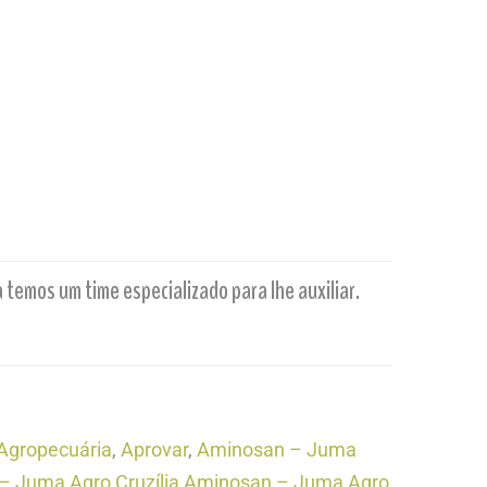
emos um time especializado para lhe auxiliar.
Agropecuária
,
Aprovar
,
Aminosan – Juma
 Juma Agro Cruzília
,
Aminosan – Juma Agro