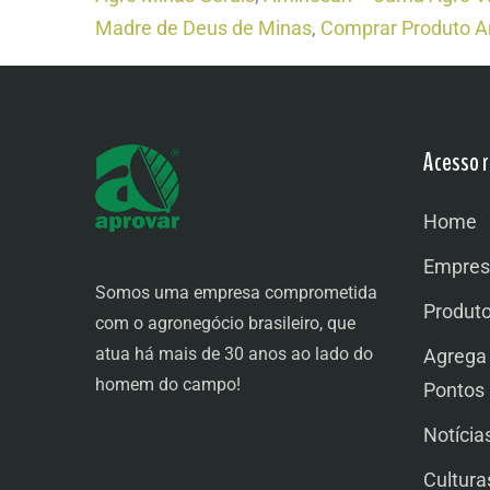
Madre de Deus de Minas
,
Comprar Produto 
Acesso r
Home
Empres
Somos uma empresa comprometida
Produt
com o agronegócio brasileiro, que
atua há mais de 30 anos ao lado do
Agrega
homem do campo!
Pontos
Notícia
Cultura