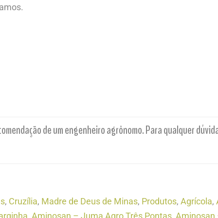
ramos.
comendação de um engenheiro agrônomo. Para qualquer dúvida t
as
,
Cruzília
,
Madre de Deus de Minas
,
Produtos
,
Agrícola
,
arginha
,
Aminosan – Juma Agro Três Pontas
,
Aminosan –