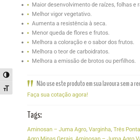
Maior desenvolvimento de raízes, folhas e 
Melhor vigor vegetativo.
Aumenta a resistência à seca.
Menor queda de flores e frutos.
Melhora a coloração e o sabor dos frutos.
Melhora o teor de carboidratos.
Melhora a emissão de brotos ou perfilhos.
ALTERNAR ALTO CONTRASTE
Não use este produto em sua lavoura sem a re
ALTERNAR TAMANHO DA FONTE
Faça sua cotação agora!
Tags:
Aminosan – Juma Agro
,
Varginha
,
Três Pont
Agro Minas Gerais
,
Aminosan – Juma Agro V