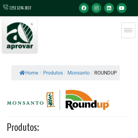
(35) 3214.1837
Home
/
Produtos
/
Monsanto
/
ROUNDUP
Produtos: