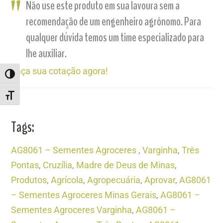
Não use este produto em sua lavoura sem a
recomendação de um engenheiro agrônomo. Para
qualquer dúvida temos um time especializado para
lhe auxiliar.
Faça sua cotação agora!
ALTERNAR ALTO CONTRASTE
ALTERNAR TAMANHO DA FONTE
Tags:
AG8061 – Sementes Agroceres
,
Varginha
,
Três
Pontas
,
Cruzília
,
Madre de Deus de Minas
,
Produtos
,
Agrícola
,
Agropecuária
,
Aprovar
,
AG8061
– Sementes Agroceres Minas Gerais
,
AG8061 –
Sementes Agroceres Varginha
,
AG8061 –