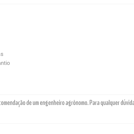
as
ntio
comendação de um engenheiro agrônomo. Para qualquer dúvida t