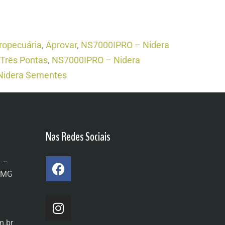
ropecuária
,
Aprovar
,
NS7000IPRO – Nidera
Três Pontas
,
NS7000IPRO – Nidera
Nidera Sementes
Nas Redes Sociais
0 –
a/MG
m.br