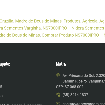
Cruzília
,
Madre de Deus de Minas
,
Produtos
,
Agrícola
,
Ag
ra Sementes Varginha
,
NS7000IPRO – Nidera Sementes 
re de Deus de Minas
,
Comprar Produto NS7000IPRO – 
ápido:
Matriz
Av. Princesa do Sul, 2.32
Jardim Ribeiro, Varginh
a
CEP: 37.068-002.
(35) 3214.1837
os
contato@aprovaragro.co