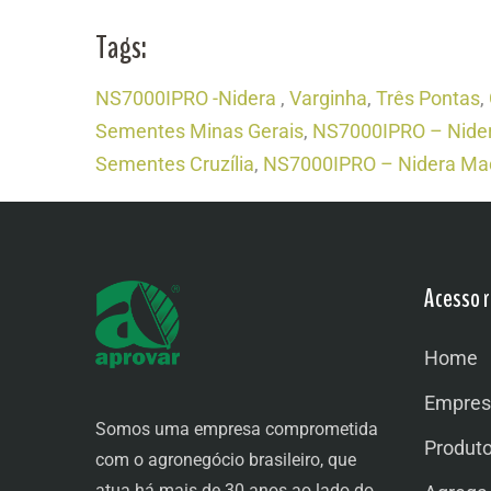
Tags:
NS7000IPRO -Nidera
,
Varginha
,
Três Pontas
,
Sementes Minas Gerais
,
NS7000IPRO – Nide
Sementes Cruzília
,
NS7000IPRO – Nidera Mad
Acesso r
Home
Empres
Somos uma empresa comprometida
Produt
com o agronegócio brasileiro, que
atua há mais de 30 anos ao lado do