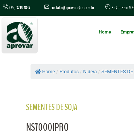
contato@aprovaragro.com.br
(35) 3214.1837
Seg – Sex: 7h3
Home
Empre
Home
/
Produtos
/
Nidera
/
SEMENTES DE
SEMENTES DE SOJA
NS7000IPRO