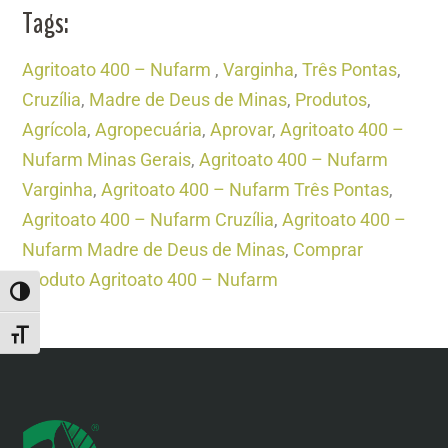
Tags:
Agritoato 400 – Nufarm
,
Varginha
,
Três Pontas
,
Cruzília
,
Madre de Deus de Minas
,
Produtos
,
Agrícola
,
Agropecuária
,
Aprovar
,
Agritoato 400 –
Nufarm Minas Gerais
,
Agritoato 400 – Nufarm
Varginha
,
Agritoato 400 – Nufarm Três Pontas
,
Agritoato 400 – Nufarm Cruzília
,
Agritoato 400 –
Nufarm Madre de Deus de Minas
,
Comprar
Produto Agritoato 400 – Nufarm
ALTERNAR ALTO CONTRASTE
ALTERNAR TAMANHO DA FONTE