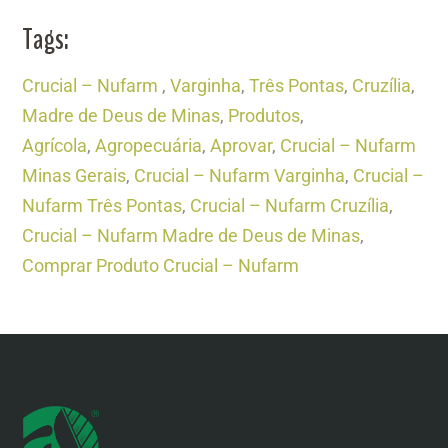
Tags:
Crucial – Nufarm
,
Varginha
,
Três Pontas
,
Cruzília
,
Madre de Deus de Minas
,
Produtos
,
Agrícola
,
Agropecuária
,
Aprovar
,
Crucial – Nufarm
Minas Gerais
,
Crucial – Nufarm Varginha
,
Crucial –
Nufarm Três Pontas
,
Crucial – Nufarm Cruzília
,
Crucial – Nufarm Madre de Deus de Minas
,
Comprar Produto Crucial – Nufarm