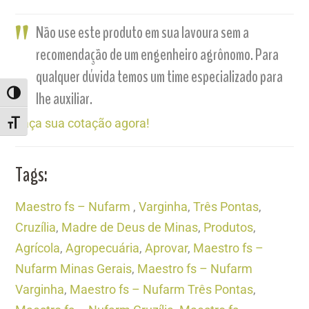
Não use este produto em sua lavoura sem a
recomendação de um engenheiro agrônomo. Para
qualquer dúvida temos um time especializado para
lhe auxiliar.
ALTERNAR ALTO CONTRASTE
Faça sua cotação agora!
ALTERNAR TAMANHO DA FONTE
Tags:
Maestro fs – Nufarm
,
Varginha
,
Três Pontas
,
Cruzília
,
Madre de Deus de Minas
,
Produtos
,
Agrícola
,
Agropecuária
,
Aprovar
,
Maestro fs –
Nufarm Minas Gerais
,
Maestro fs – Nufarm
Varginha
,
Maestro fs – Nufarm Três Pontas
,