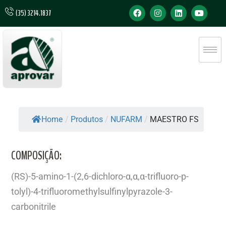
(35) 3214.1837
Home
/
Produtos
/
NUFARM
/
MAESTRO FS
COMPOSIÇÃO:
(RS)-5-amino-1-(2,6-dichloro-α,α,α-trifluoro-p-
tolyl)-4-trifluoromethylsulfinylpyrazole-3-
carbonitrile