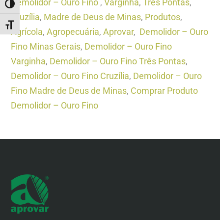
Demolidor – Ouro Fino
,
Varginha
,
Três Pontas
,
ALTERNAR ALTO CONTRASTE
Cruzília
,
Madre de Deus de Minas
,
Produtos
,
ALTERNAR TAMANHO DA FONTE
Agrícola
,
Agropecuária
,
Aprovar
,
Demolidor – Ouro
Fino Minas Gerais
,
Demolidor – Ouro Fino
Varginha
,
Demolidor – Ouro Fino Três Pontas
,
Demolidor – Ouro Fino Cruzília
,
Demolidor – Ouro
Fino Madre de Deus de Minas
,
Comprar Produto
Demolidor – Ouro Fino