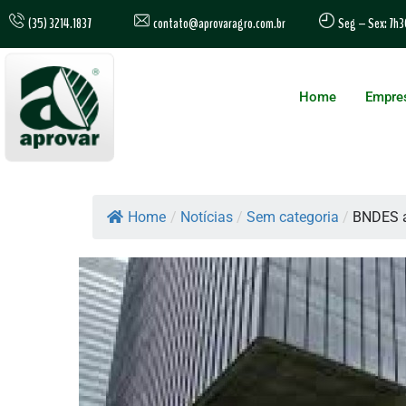
contato@aprovaragro.com.br
(35) 3214.1837
Seg – Sex: 7h3
Home
Empre
Home
/
Notícias
/
Sem categoria
/
BNDES a