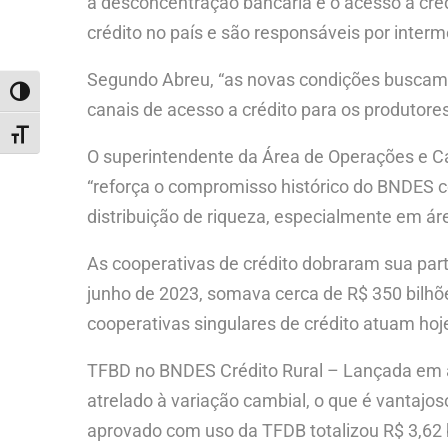
a desconcentração bancária e o acesso a cré
crédito no país e são responsáveis por int
Segundo Abreu, “as novas condições buscam i
ALTERNAR ALTO CONTRASTE
canais de acesso a crédito para os produtore
ALTERNAR TAMANHO DA FONTE
O superintendente da Área de Operações e Can
“reforça o compromisso histórico do BNDES c
distribuição de riqueza, especialmente em ár
As cooperativas de crédito dobraram sua par
junho de 2023, somava cerca de R$ 350 bilhõ
cooperativas singulares de crédito atuam hoje
TFBD no BNDES Crédito Rural – Lançada em a
atrelado à variação cambial, o que é vantajos
aprovado com uso da TFDB totalizou R$ 3,62 b