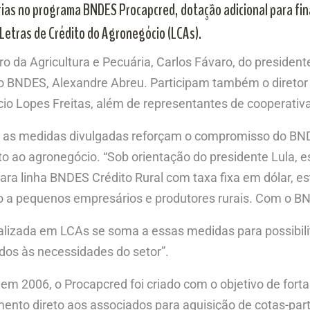
orias no programa BNDES Procapcred, dotação adicional para fi
 Letras de Crédito do Agronegócio (LCAs).
o da Agricultura e Pecuária, Carlos Fávaro, do president
do BNDES, Alexandre Abreu. Participam também o diretor
o Lopes Freitas, além de representantes de cooperativa
e as medidas divulgadas reforçam o compromisso do BND
 ao agronegócio. “Sob orientação do presidente Lula, ess
ara linha BNDES Crédito Rural com taxa fixa em dólar, e
to a pequenos empresários e produtores rurais. Com o BN
alizada em LCAs se soma a essas medidas para possibil
dos às necessidades do setor”.
 2006, o Procapcred foi criado com o objetivo de fortal
mento direto aos associados para aquisição de cotas-part