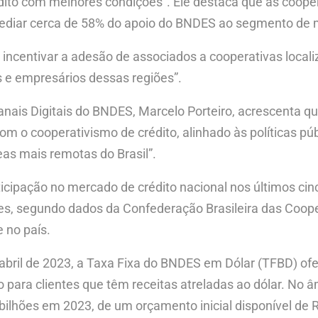
dito com melhores condições”. Ele destaca que as coop
ermediar cerca de 58% do apoio do BNDES ao segmento de
ncentivar a adesão de associados a cooperativas locali
s e empresários dessas regiões”.
ais Digitais do BNDES, Marcelo Porteiro, acrescenta qu
om o cooperativismo de crédito, alinhado às políticas p
eas mais remotas do Brasil”.
ticipação no mercado de crédito nacional nos últimos ci
es, segundo dados da Confederação Brasileira das Coope
 no país.
bril de 2023, a Taxa Fixa do BNDES em Dólar (TFBD) o
o para clientes que têm receitas atreladas ao dólar. No 
ilhões em 2023, de um orçamento inicial disponível de R