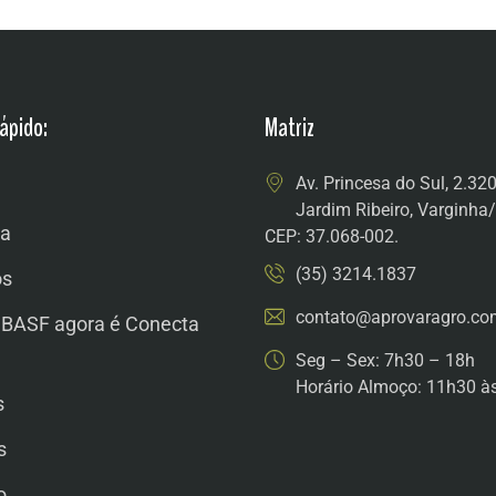
ápido:
Matriz
Av. Princesa do Sul, 2.32
Jardim Ribeiro, Varginh
a
CEP: 37.068-002.
(35) 3214.1837
os
contato@aprovaragro.co
 BASF agora é Conecta
Seg – Sex: 7h30 – 18h
Horário Almoço: 11h30 à
s
s
o