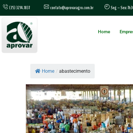
contato@aprovaragro.com.br
(35) 3214.1837
Seg – Sex: 7h3
Home
Empre
Home
/
abastecimento