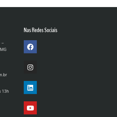
Nas Redes Sociais
0 –
a/MG
m.br
s 13h