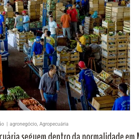
ão
agronegócio
Agropecuária
cuária seguem dentro da normalidade em 