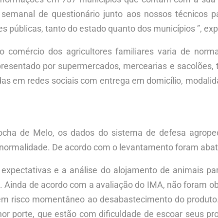
 semanal de questionário junto aos nossos técnicos
 públicas, tanto do estado quanto dos municípios ”, expl
o comércio dos agricultores familiares varia de no
presentado por supermercados, mercearias e sacolões, t
ndas em redes sociais com entrega em domicílio, modali
Rocha de Melo, os dados do sistema de defesa agrope
a normalidade. De acordo com o levantamento foram abat
xpectativas e a análise do alojamento de animais par
. Ainda de acordo com a avaliação do IMA, não foram ob
sem risco momentâneo ao desabastecimento do produto. 
enor porte, que estão com dificuldade de escoar seus pr