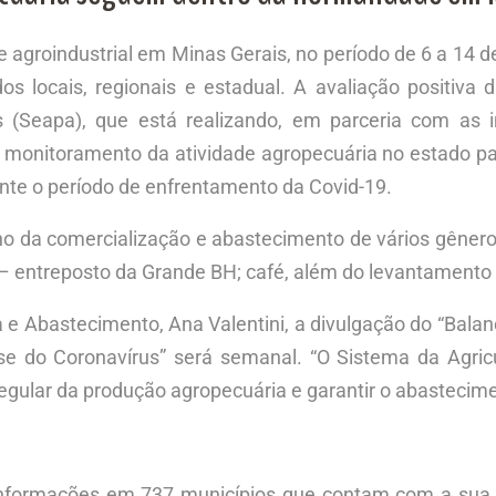
 agroindustrial em Minas Gerais, no período de 6 a 14 d
 locais, regionais e estadual. A avaliação positiva d
 (Seapa), que está realizando, em parceria com as i
o monitoramento da atividade agropecuária no estado pa
ante o período de enfrentamento da Covid-19.
a comercialização e abastecimento de vários gêneros a
– entreposto da Grande BH; café, além do levantamento 
ia e Abastecimento, Ana Valentini, a divulgação do “Bal
se do Coronavírus” será semanal. “O Sistema da Agricu
regular da produção agropecuária e garantir o abastecim
nformações em 737 municípios que contam com a sua ass