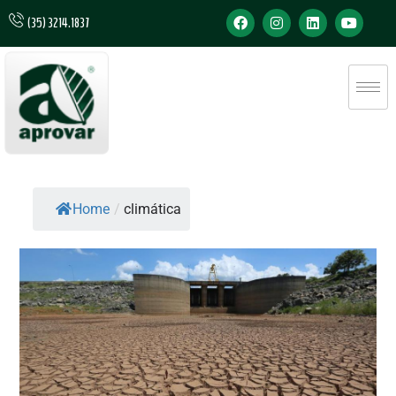
(35) 3214.1837
Home
/
climática