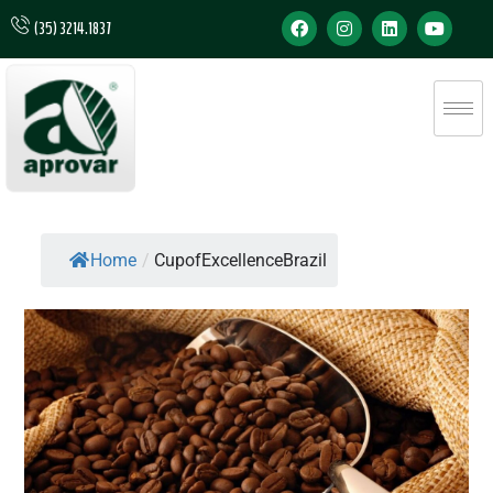
(35) 3214.1837
Home
/
CupofExcellenceBrazil