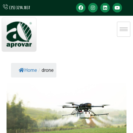
(35) 3214.1837
Home
/
drone