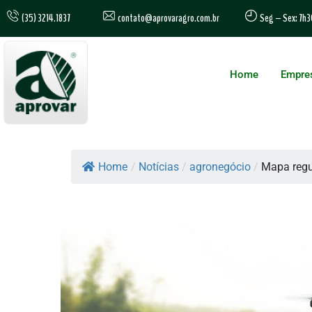
contato@aprovaragro.com.br
(35) 3214.1837
Seg – Sex: 7h3
Home
Empre
Home
/
Notícias
/
agronegócio
/
Mapa regu