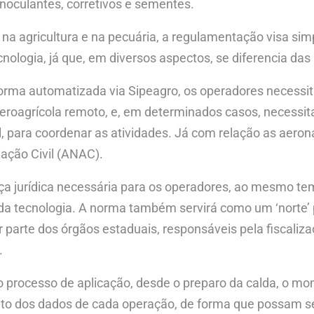
, inoculantes, corretivos e sementes.
 agricultura e na pecuária, a regulamentação visa simp
cnologia, já que, em diversos aspectos, se diferencia das
forma automatizada via Sipeagro, os operadores necessita
aeroagrícola remoto, e, em determinados casos, necessi
, para coordenar as atividades. Já com relação as aero
iação Civil (ANAC).
ça jurídica necessária para os operadores, ao mesmo t
a tecnologia. A norma também servirá como um ‘norte’ p
 parte dos órgãos estaduais, responsáveis pela fiscaliz
.
o processo de aplicação, desde o preparo da calda, o m
ento dos dados de cada operação, de forma que possam s