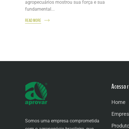
agropecuários mostrou sua força e sua
fundamental...
READ MORE
Acesso r
Home
Empres
Somos uma empresa comprometida
Produt
com o agronegócio brasileiro, que