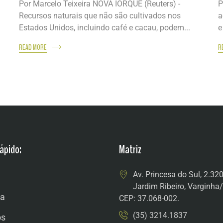
Por Marcelo Teixeira NOVA IORQUE (Reuters) -
P
Recursos naturais que não são cultivados nos
a
Estados Unidos, incluindo café e cacau, podem...
e
READ MORE
R
ápido:
Matriz
Av. Princesa do Sul, 2.32
Jardim Ribeiro, Varginh
a
CEP: 37.068-002.
(35) 3214.1837
os