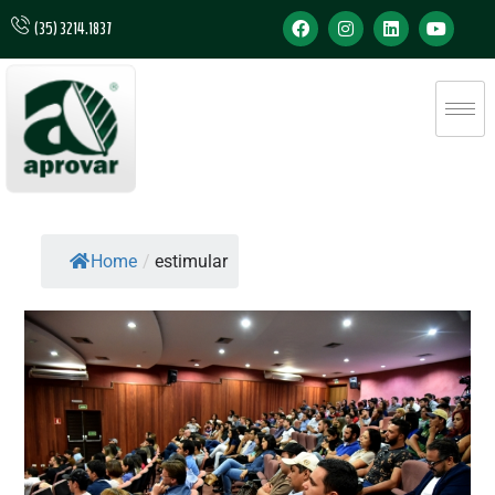
(35) 3214.1837
Home
/
estimular