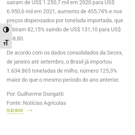
saíram de US$ 1.250,7 mil em 2020 para US$
6.950,6 mil em 2021, aumento de 455,74% e nos
preços dispensados por tonelada importada, que
subiram 82,15% saindo de US$ 131,10 para US$
ALTERNAR ALTO CONTRASTE
238,80.
ALTERNAR TAMANHO DA FONTE
De acordo com os dados consolidados da Secex,
de janeiro até setembro, o Brasil já importou
1.634.865 toneladas de milho, número 125,3%
maior do que o mesmo período do ano anterior.
Por: Guilherme Dorigatti
Fonte: Notícias Agrícolas
READ MORE