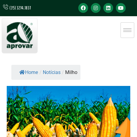
(35) 3214.1837
Home
/
Notícias
/
Milho