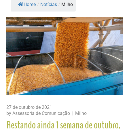
Home
/
Notícias
/
Milho
27 de outubro de 2021
by
Assessoria de Comunicação
Milho
Restando ainda 1 semana de outubro,