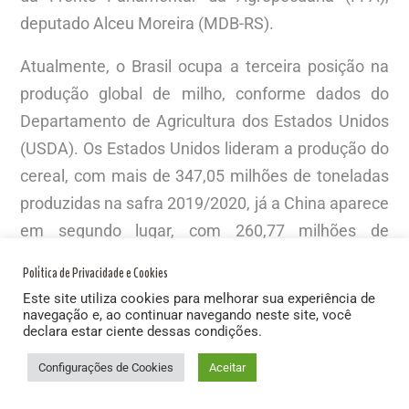
deputado Alceu Moreira (MDB-RS).
Atualmente, o Brasil ocupa a terceira posição na
produção global de milho, conforme dados do
Departamento de Agricultura dos Estados Unidos
(USDA). Os Estados Unidos lideram a produção do
cereal, com mais de 347,05 milhões de toneladas
produzidas na safra 2019/2020, já a China aparece
em segundo lugar, com 260,77 milhões de
toneladas do grão.
Política de Privacidade e Cookies
Este site utiliza cookies para melhorar sua experiência de
Dada a sua importância para o agronegócio e para
navegação e, ao continuar navegando neste site, você
a balança comercial brasileira, o Projeto Mais
declara estar ciente dessas condições.
Milho promove conteúdos especiais para o setor
Configurações de Cookies
Aceitar
durante o mês de maio. Nesta quinta-feira, 14,