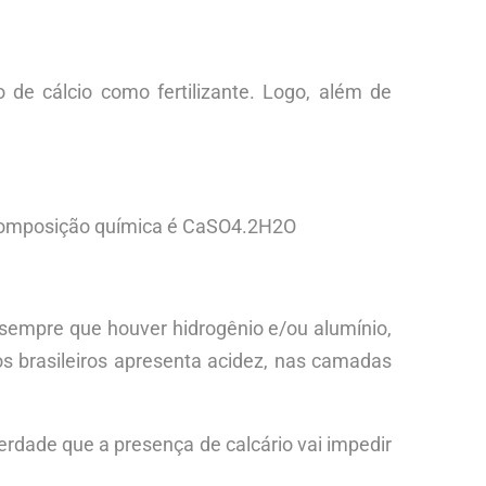
o de cálcio como fertilizante. Logo, além de
.
ua composição química é CaSO4.2H2O
re sempre que houver hidrogênio e/ou alumínio,
os brasileiros apresenta acidez, nas camadas
verdade que a presença de calcário vai impedir