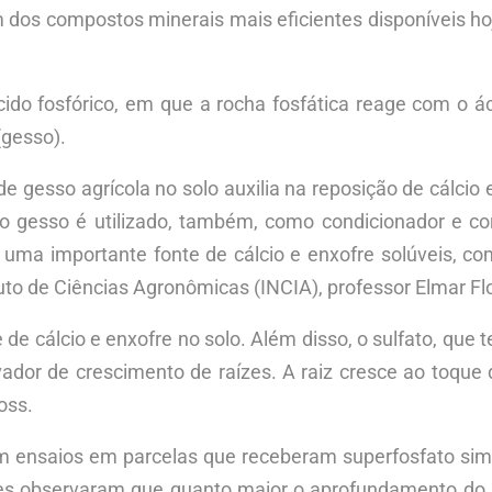
m dos compostos minerais mais eficientes disponíveis h
do fosfórico, em que a rocha fosfática reage com o áci
 (gesso).
de gesso agrícola no solo auxilia na reposição de cálc
, o gesso é utilizado, também, como condicionador e c
 é uma importante fonte de cálcio e enxofre solúveis,
ituto de Ciências Agronômicas (INCIA), professor Elmar Fl
de cálcio e enxofre no solo. Além disso, o sulfato, que 
tivador de crescimento de raízes. A raiz cresce ao toqu
oss.
m ensaios em parcelas que receberam superfosfato sim
es observaram que quanto maior o aprofundamento do si