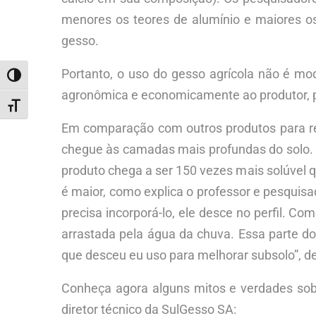
menores os teores de alumínio e maiores o
gesso.
Portanto, o uso do gesso agrícola não é mo
ALTERNAR ALTO CONTRASTE
agronômica e economicamente ao produtor, pe
ALTERNAR TAMANHO DA FONTE
Em comparação com outros produtos para rep
chegue às camadas mais profundas do solo. A
produto chega a ser 150 vezes mais solúvel qu
é maior, como explica o professor e pesquisa
precisa incorporá-lo, ele desce no perfil. Co
arrastada pela água da chuva. Essa parte do
que desceu eu uso para melhorar subsolo”, d
Conheça agora alguns mitos e verdades sobr
diretor técnico da SulGesso SA: