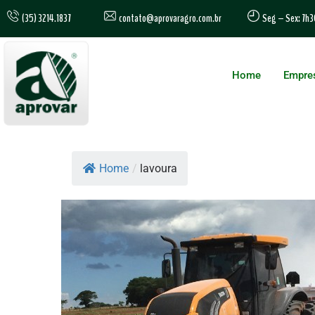
contato@aprovaragro.com.br
(35) 3214.1837
Seg – Sex: 7h3
Home
Empre
Home
/
lavoura