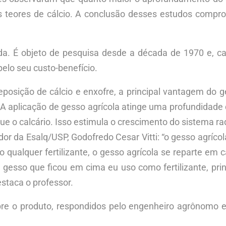
s teores de cálcio. A conclusão desses estudos compro
da. É objeto de pesquisa desde a década de 1970 e, cad
lo seu custo-benefício.
osição de cálcio e enxofre, a principal vantagem do ge
 aplicação de gesso agrícola atinge uma profundidade 
e o calcário. Isso estimula o crescimento do sistema ra
dor da Esalq/USP, Godofredo Cesar Vitti: “o gesso agríco
mo qualquer fertilizante, o gesso agrícola se reparte em 
 gesso que ficou em cima eu uso como fertilizante, pri
estaca o professor.
e o produto, respondidos pelo engenheiro agrônomo e e