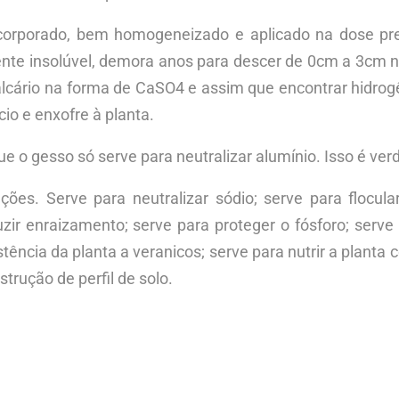
incorporado, bem homogeneizado e aplicado na dose pre
mente insolúvel, demora anos para descer de 0cm a 3cm n
lcário na forma de CaSO4 e assim que encontrar hidrogên
cio e enxofre à planta.
e o gesso só serve para neutralizar alumínio. Isso é ve
ções. Serve para neutralizar sódio; serve para flocular
zir enraizamento; serve para proteger o fósforo; serv
tência da planta a veranicos; serve para nutrir a plant
strução de perfil de solo.