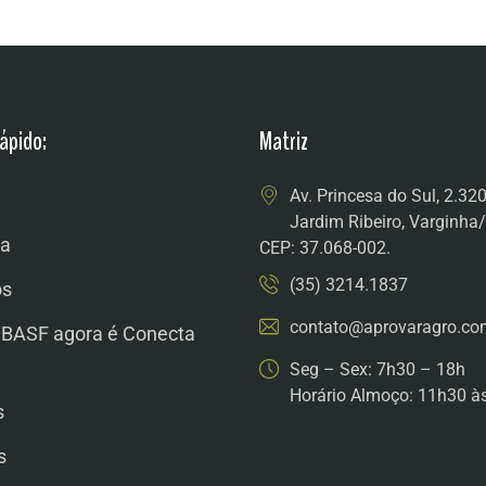
ápido:
Matriz
Av. Princesa do Sul, 2.32
Jardim Ribeiro, Varginh
a
CEP: 37.068-002.
(35) 3214.1837
os
contato@aprovaragro.co
 BASF agora é Conecta
Seg – Sex: 7h30 – 18h
Horário Almoço: 11h30 à
s
s