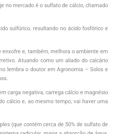
oje no mercado é o sulfato de cálcio, chamado
do sulfúrico, resultando no ácido fosfórico e
io e enxofre e, também, melhora o ambiente em
orretivo. Atuando como um aliado do calcário
 como lembra o doutor em Agronomia – Solos e
oss.
tem carga negativa, carrega cálcio e magnésio
e do cálcio e, ao mesmo tempo, vai haver uma
ples (que contém cerca de 50% de sulfato de
stema radicular, maior a absorção de água,