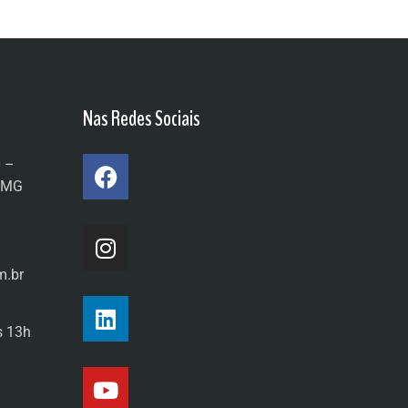
Nas Redes Sociais
0 –
a/MG
m.br
s 13h