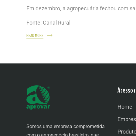
Em dezembro, a agropecuária fechou com sal
Fonte: Canal Rural
READ MORE
Acesso r
Home
Empres
Somos uma empresa comprometida
Produt
com o agronegócio brasileiro, que