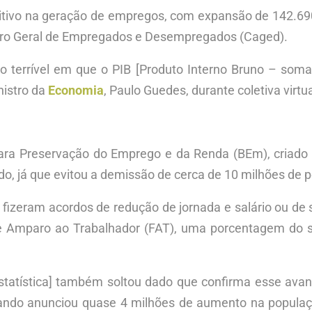
itivo na geração de empregos, com expansão de 142.690
tro Geral de Empregados e Desempregados (Caged).
o terrível em que o PIB [Produto Interno Bruno – soma 
nistro da
Economia
, Paulo Guedes, durante coletiva virt
ara Preservação do Emprego e da Renda (BEm), criado 
do, já que evitou a demissão de cerca de 10 milhões de
fizeram acordos de redução de jornada e salário ou de
e Amparo ao Trabalhador (FAT), uma porcentagem do 
e Estatística] também soltou dado que confirma esse ava
 quando anunciou quase 4 milhões de aumento na popula