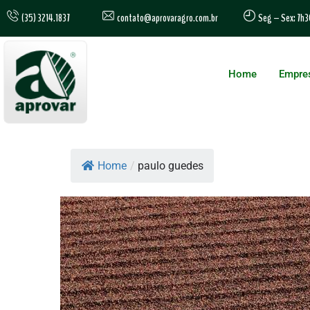
contato@aprovaragro.com.br
(35) 3214.1837
Seg – Sex: 7h3
Home
Empre
Home
/
paulo guedes