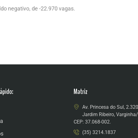
do negativo, de -22.970 vagas.
ápido:
Matriz
Av. Princesa do Sul, 2.32
Jardim Ribeiro, Varginh
a
CEP: 37.068-002.
(35) 3214.1837
os