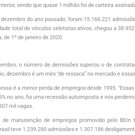
erior, sendo que quase 1 milhão foi de carteira assinad
a dezembro do ano passado, foram 15.166.221 admissõe
ade total de vínculos celetistas ativos, chegou a 38.95
, de 1º de janeiro de 2020.
zembro, o número de demissões superou o de contrata
ério, dezembro é um mês “de ressaca” no mercado e essa
e essa é a menor perda de empregos desde 1995. “Essas
5% no ano, foi uma recessão autoimposta e nós perdem
07 mil vagas.
sso de manutenção de empregos promovido pelo BEm 
asil teve 1.239.280 admissões e 1.307.186 desligament