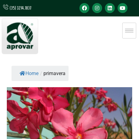
(35) 3214.1837
Home
/
primavera