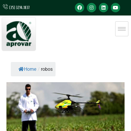
(35) 3214.1837
Home
/
robos